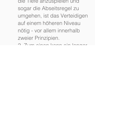
die Tiefe anzuspielen und
sogar die Abseitsregel zu
umgehen, ist das Verteidigen
auf einem höheren Niveau
nötig - vor allem innerhalb
zweier Prinzipien.
2. Zum einen kann ein langer
Ball durch hohen Druck auf
den Ballführer verhindert
werden.
3. Zum anderen müssen die
Spieler bereit sein, Reihen
zurückzuerobern, wenn der
neutrale Spieler in der Tiefe
im Abseits angespielt wird.
4. Diese Spielform erhält
dadurch eine sehr hohe
Dynamik und Intensität.